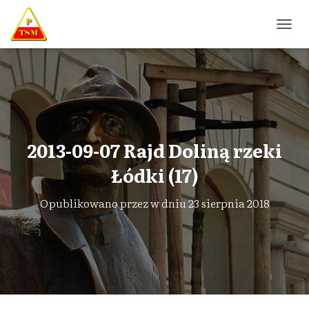
P
R
Z
E
Ł
Ą
C
Z
N
2013-09-07 Rajd Doliną rzeki
A
W
Łódki (17)
I
G
Opublikowano przez
w dniu
23 sierpnia 2018
A
C
J
Ę