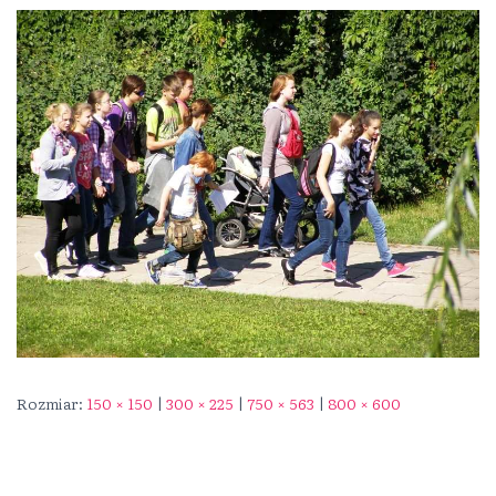
Rozmiar:
150 × 150
|
300 × 225
|
750 × 563
|
800 × 600