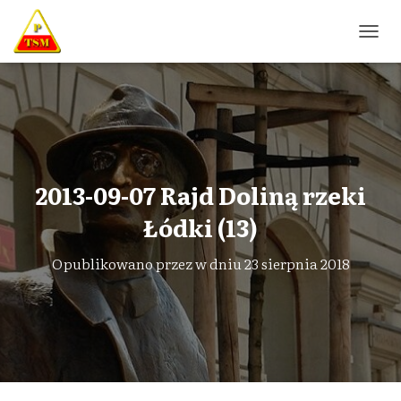
P
R
Z
E
Ł
Ą
C
Z
N
2013-09-07 Rajd Doliną rzeki
A
W
Łódki (13)
I
G
Opublikowano przez
w dniu
23 sierpnia 2018
A
C
J
Ę