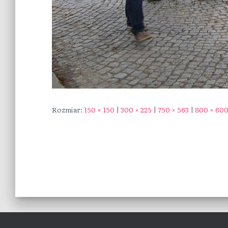
Rozmiar:
150 × 150
|
300 × 225
|
750 × 563
|
800 × 60