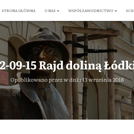
STRONA GŁÓWNA
O NAS
WSPÓŁZAWODNICTWO
SCH
2-09-15 Rajd doliną Łódki
Opublikowano przez
w dniu
13 września 2018