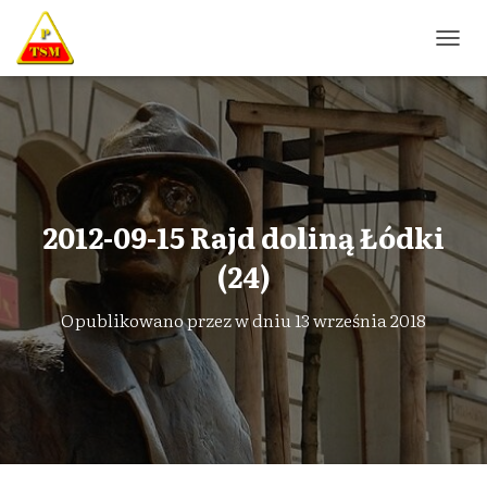
P
R
Z
E
Ł
Ą
C
Z
N
2012-09-15 Rajd doliną Łódki
A
W
(24)
I
G
Opublikowano przez
w dniu
13 września 2018
A
C
J
Ę