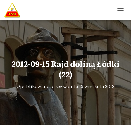
P
R
Z
E
Ł
Ą
C
Z
N
2012-09-15 Rajd doliną Łódki
A
W
(22)
I
G
Opublikowano przez
w dniu
13 września 2018
A
C
J
Ę