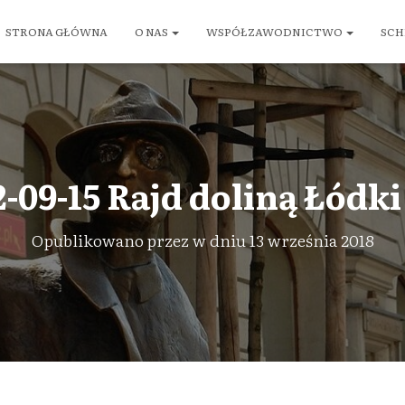
STRONA GŁÓWNA
O NAS
WSPÓŁZAWODNICTWO
SCH
-09-15 Rajd doliną Łódki
Opublikowano przez
w dniu
13 września 2018