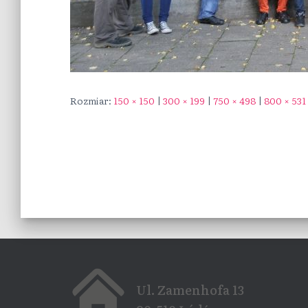
Rozmiar:
150 × 150
|
300 × 199
|
750 × 498
|
800 × 531
Ul. Zamenhofa 13