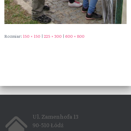
Rozmiar:
150 × 150
|
225 × 300
|
600 × 800
Ul. Zamenhofa 13
90-510 Łódź