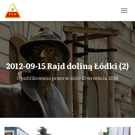
P
R
Z
E
Ł
Ą
C
Z
N
2012-09-15 Rajd doliną Łódki (2)
A
W
Opublikowano przez
w dniu
13 września 2018
I
G
A
C
J
Ę