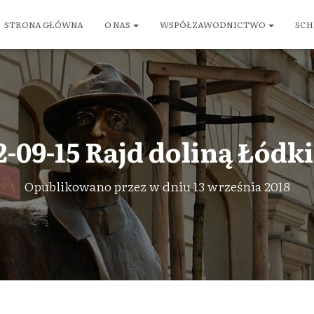
STRONA GŁÓWNA
O NAS
WSPÓŁZAWODNICTWO
SCH
2-09-15 Rajd doliną Łódki 
Opublikowano przez
w dniu
13 września 2018