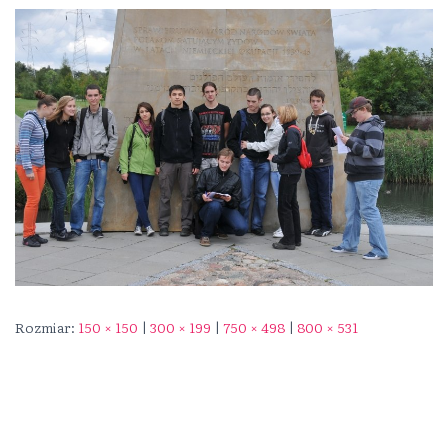
Rozmiar:
150 × 150
|
300 × 199
|
750 × 498
|
800 × 531