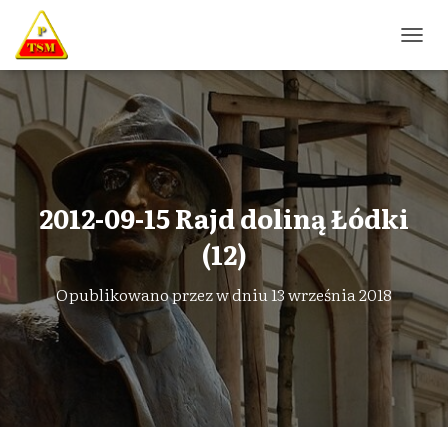
P
R
Z
E
Ł
Ą
C
Z
N
2012-09-15 Rajd doliną Łódki
A
W
(12)
I
G
Opublikowano przez
w dniu
13 września 2018
A
C
J
Ę