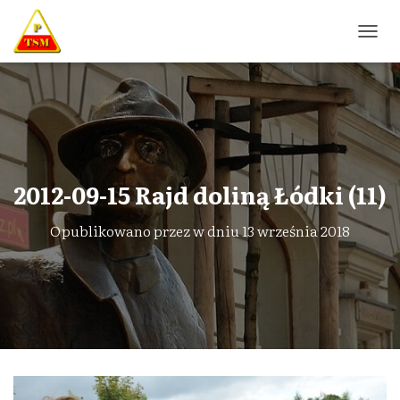
P
R
Z
E
Ł
Ą
C
Z
N
2012-09-15 Rajd doliną Łódki (11)
A
W
Opublikowano przez
w dniu
13 września 2018
I
G
A
C
J
Ę