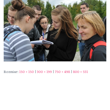
Rozmiar:
150 × 150
|
300 × 199
|
750 × 498
|
800 × 531