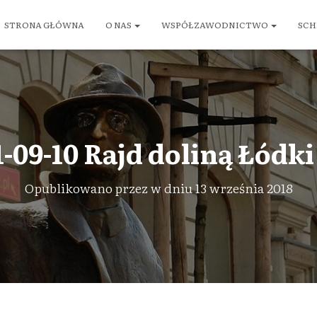
STRONA GŁÓWNA
O NAS
WSPÓŁZAWODNICTWO
SCH
1-09-10 Rajd doliną Łódki 
Opublikowano przez
w dniu
13 września 2018