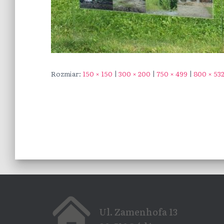
Rozmiar:
150 × 150
|
300 × 200
|
750 × 499
|
800 × 53
Ul. Zamenhofa 13