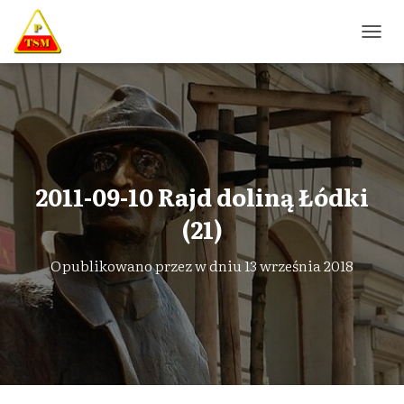
P
R
Z
E
Ł
Ą
C
Z
N
2011-09-10 Rajd doliną Łódki
A
W
(21)
I
G
Opublikowano przez
w dniu
13 września 2018
A
C
J
Ę