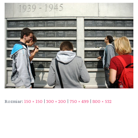
Rozmiar:
150 × 150
|
300 × 200
|
750 × 499
|
800 × 532