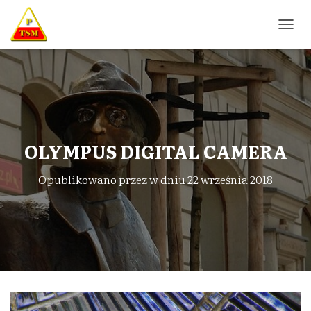
P
R
Z
E
Ł
Ą
C
Z
N
OLYMPUS DIGITAL CAMERA
A
W
Opublikowano przez
w dniu
22 września 2018
I
G
A
C
J
Ę