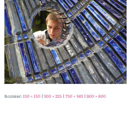
Rozmiar:
150 × 150
|
300 × 225
|
750 × 563
|
800 × 600