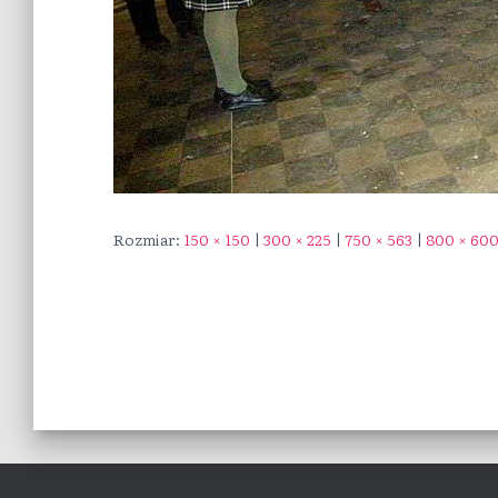
Rozmiar:
150 × 150
|
300 × 225
|
750 × 563
|
800 × 60