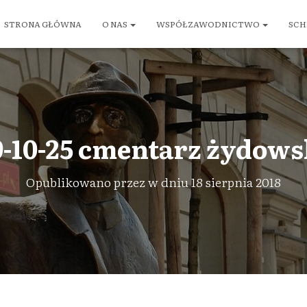
STRONA GŁÓWNA
O NAS
WSPÓŁZAWODNICTWO
SCH
-10-25 cmentarz żydowsk
Opublikowano przez
w dniu
18 sierpnia 2018