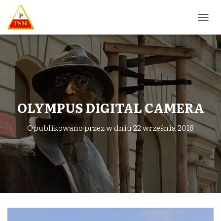
P
R
Z
E
Ł
Ą
C
Z
N
OLYMPUS DIGITAL CAMERA
A
W
Opublikowano przez
w dniu
22 września 2018
I
G
A
C
J
Ę