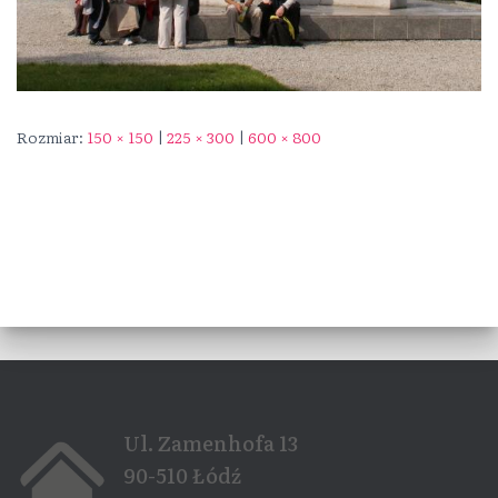
Rozmiar:
150 × 150
|
225 × 300
|
600 × 800
Ul. Zamenhofa 13
90-510 Łódź