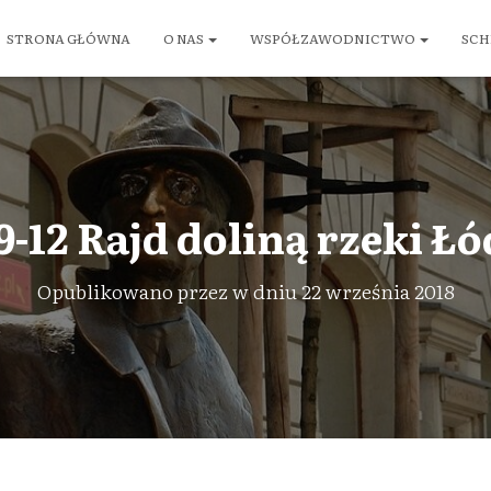
STRONA GŁÓWNA
O NAS
WSPÓŁZAWODNICTWO
SCH
-12 Rajd doliną rzeki Łó
Opublikowano przez
w dniu
22 września 2018