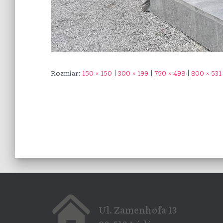
Rozmiar:
150 × 150
|
300 × 199
|
750 × 498
|
800 × 531
Ul. Zamenhofa 13