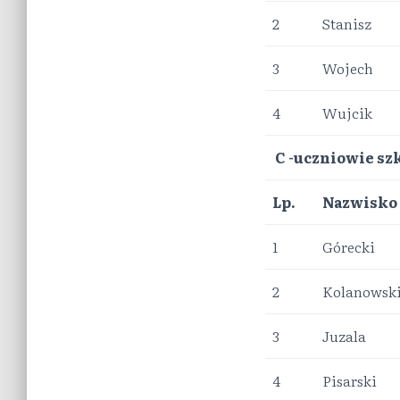
2
Stanisz
3
Wojech
4
Wujcik
C -uczniowie sz
Lp.
Nazwisko
1
Górecki
2
Kolanowsk
3
Juzala
4
Pisarski