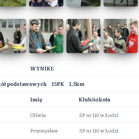
WYNIKI:
zkół podstawowych 15PK 1,3km
Imię
Klub/szkoła
Oliwia
SP nr 110 w Łodzi
Przemysław
SP nr 110 w Łodzi