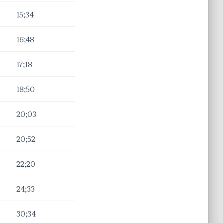
15;34
16;48
O
17;18
18;50
20;03
20;52
22;20
24;33
30;34