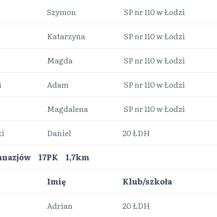
Szymon
SP nr 110 w Łodzi
Katarzyna
SP nr 110 w Łodzi
Magda
SP nr 110 w Łodzi
i
Adam
SP nr 110 w Łodzi
Magdalena
SP nr 110 w Łodzi
ki
Daniel
20 ŁDH
imnazjów 17PK 1,7km
Imię
Klub/szkoła
Adrian
20 ŁDH