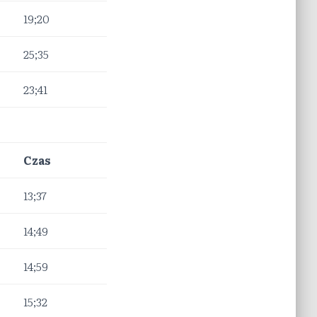
19;20
25;35
23;41
Czas
13;37
14;49
14;59
15;32