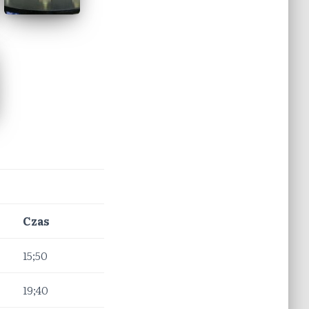
Czas
15;50
19;40