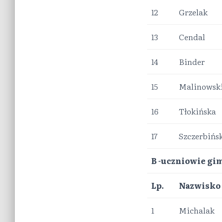
12
Grzelak
13
Cendal
14
Binder
15
Malinowsk
16
Tłokińska
17
Szczerbińs
B -uczniowie g
Lp.
Nazwisko
1
Michalak