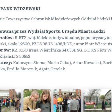
– PARK WIDZEWSKI
kie Towarzystwo Schronisk Młodzieżowych Oddział Łódzki 
owana przez Wydział Sportu Urzędu Miasta Łodzi
awodów:
B-RTZ, woj. łódzkie, indywidualne, popularyzacyjne,
i, skala 1:2500, PZOS 08-76-1498/ŁDZ, autor Piotr Wiercińs
orów:
KZ, KBO Irena Wiercińska S4 0361, SG, BT, KS Piotr Wie
 Kijański S4 0852
niczy:
Katarzyna Sioma, Marta Cabaj, Artur Kowalski, Bart
ka, Emilia Marczuk, Agata Grzelak.