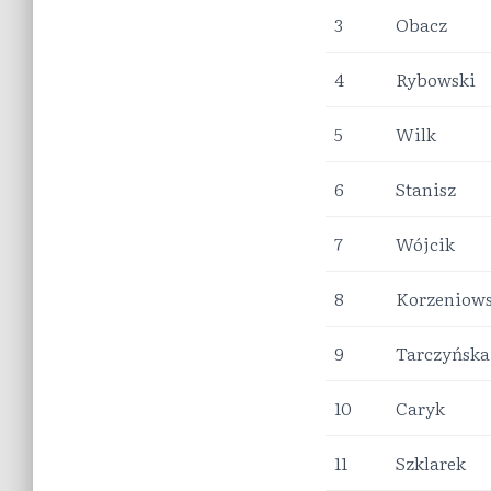
3
Obacz
4
Rybowski
5
Wilk
6
Stanisz
7
Wójcik
8
Korzeniow
9
Tarczyńska
10
Caryk
11
Szklarek