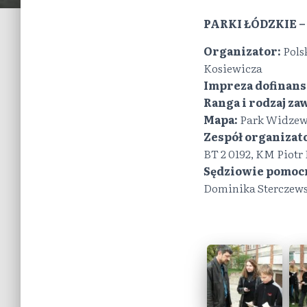
PARKI ŁÓDZKIE 
Organizator:
Pols
Kosiewicza
Impreza dofinans
Ranga i rodzaj z
Mapa:
Park Widzewsk
Zespół organizat
BT 2 0192, KM Piotr
Sędziowie pomoc
Dominika Sterczews