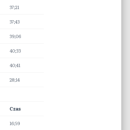
37;21
37;43
39;06
40;33
40;41
28;14
Czas
16;59