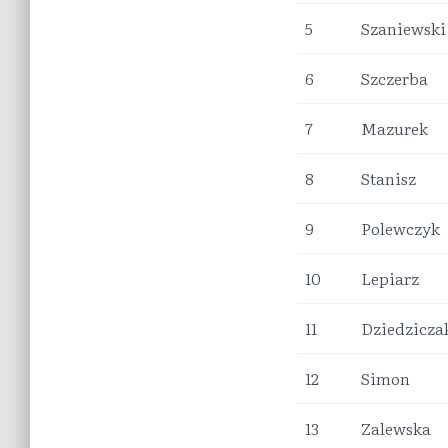
5
Szaniewski
6
Szczerba
7
Mazurek
8
Stanisz
9
Polewczyk
10
Lepiarz
11
Dziedzicza
12
Simon
13
Zalewska