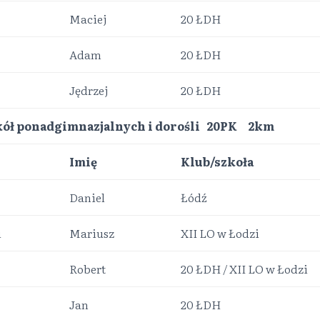
Maciej
20 ŁDH
Adam
20 ŁDH
Jędrzej
20 ŁDH
kół ponadgimnazjalnych i dorośli 20PK 2km
Imię
Klub/szkoła
Daniel
Łódź
i
Mariusz
XII LO w Łodzi
Robert
20 ŁDH / XII LO w Łodzi
Jan
20 ŁDH