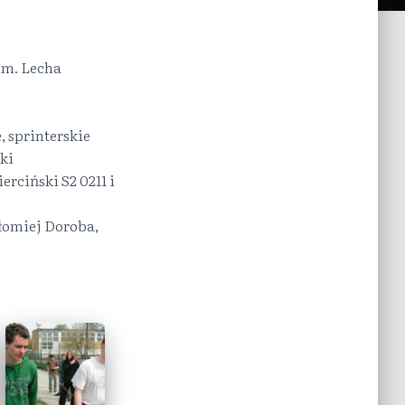
im. Lecha
 sprinterskie
ki
rciński S2 0211 i
łomiej Doroba,